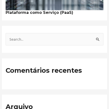
Plataforma como Serviço (PaaS)
S
e
a
r
Comentários recentes
c
h
f
o
r
Arquivo
: