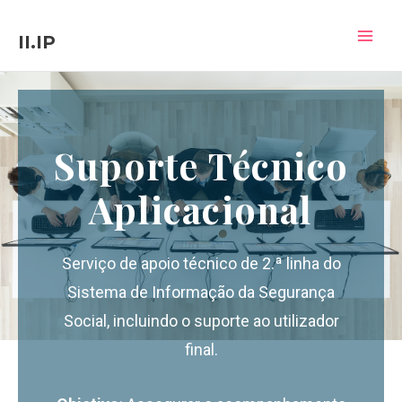
Skip
MAI
to
II.IP
MEN
content
Suporte Técnico
Aplicacional
Serviço de apoio técnico de 2.ª linha do
Sistema de Informação da Segurança
Social, incluindo o suporte ao utilizador
final.